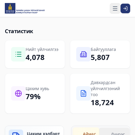
Үндсэн агуулга руу шилжих
Статистик
Нийт үйлчилгээ
Байгууллага
4,078
5,807
Давхардсан
Цахим хувь
үйлчилгээний
79
%
тоо
18,724
Цахим хэлбэрт
Aймаг
Дүүрэг