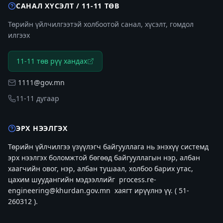
САНАЛ ХҮСЭЛТ / 11-11 ТӨВ
Төрийн үйлчилгээтэй холбоотой санал, хүсэлт, гомдол
илгээх
11-11 төв рүү хандах
1111@gov.mn
11-11 дугаар
ЭРХ НЭЭЛГЭХ
Төрийн үйлчилгээ үзүүлэгч байгууллага нь энэхүү системд
эрх нээлгэх боломжтой бөгөөд байгууллагын нэр, албан
хаагчийн овог, нэр, албан тушаал, холбоо барих утас,
цахим шуудангийн мэдээллийг
process.re-
engineering@khurdan.gov.mn
хаягт ирүүлнэ үү. (
51-
260312
).