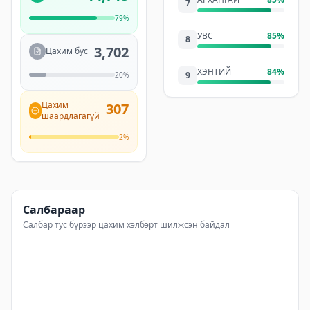
7
79
%
УВС
85
%
8
3,702
Цахим бус
ХЭНТИЙ
84
%
9
20
%
Цахим
307
ӨМНӨГОВЬ
84
%
10
шаардлагагүй
2
%
СҮХБААТАР
83
%
11
ОРХОН
83
%
12
Статистик графикууд
Салбараар
ДОРНОГОВЬ
82
%
13
Салбар тус бүрээр цахим хэлбэрт шилжсэн байдал
ДУНДГОВЬ
82
%
14
БАЯНХОНГОР
81
%
15