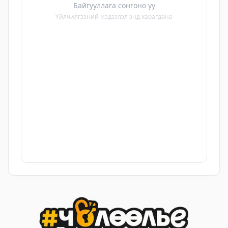
Байгууллага сонгоно уу
Үйлчилгээний мэдээлэл энд харагдана