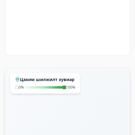
Газрын зураг ба статистик
Цахим шилжилт хувиар
0%
100%