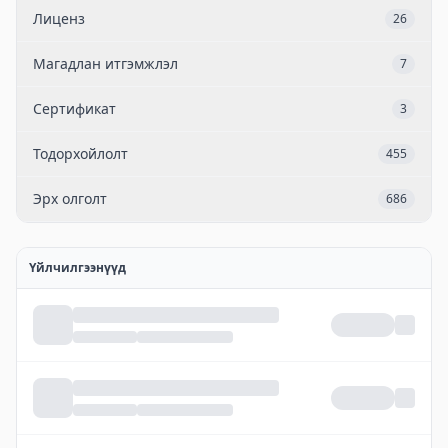
Лиценз
26
Магадлан итгэмжлэл
7
Сертификат
3
Тодорхойлолт
455
Эрх олголт
686
Үйлчилгээнүүд