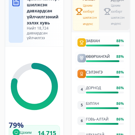
шилжсэн
Цахим
Цахим
давхардсан
хэлбэрт
хэлбэрт
үйлчилгээний
шилжсэн
шилжсэн
эзлэх хувь
индекс
индекс
Нийт
18,724
давхардсан
үйлчилгээ
ЗАВХАН
88
%
ӨВӨРХАНГАЙ
88
%
СЭЛЭНГЭ
88
%
ДОРНОД
86
%
4
БУЛГАН
86
%
5
ГОВЬ-АЛТАЙ
86
%
6
79
%
14,715
Цахим
АРХАНГАЙ
85
%