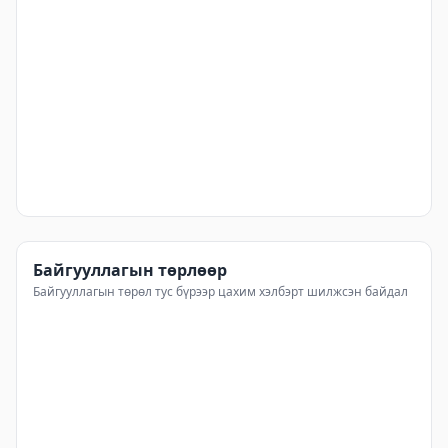
ТӨВ
81
%
16
ХОВД
81
%
17
ГОВЬСҮМБЭР
80
%
18
ДАРХАН-УУЛ
79
%
19
БАЯН-ӨЛГИЙ
79
%
20
Байгууллагын төрлөөр
ХӨВСГӨЛ
73
%
21
Байгууллагын төрөл тус бүрээр цахим хэлбэрт шилжсэн байдал