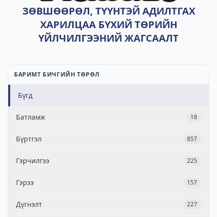
ЗӨВШӨӨРӨЛ, ТҮҮНТЭЙ АДИЛТГАХ
ХАРИЛЦАА БҮХИЙ ТӨРИЙН
ҮЙЛЧИЛГЭЭНИЙ ЖАГСААЛТ
БАРИМТ БИЧГИЙН ТӨРӨЛ
Бүгд
Батламж
18
Бүртгэл
857
Гэрчилгээ
225
Гэрээ
157
Дүгнэлт
227