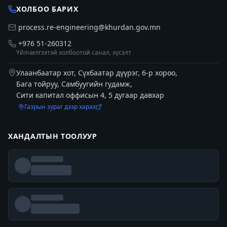
ХОЛБОО БАРИХ
process.re-engineering@khurdan.gov.mn
+976 51-260312
Үйлчилгээтэй холбоотой санал, хүсэлт
Улаанбаатар хот, Сүхбаатар дүүрэг, 6-р хороо,
Бага тойруу, Самбуугийн гудамж,
Сити капитал оффисын 4, 5 дугаар давхар
Газрын зураг дээр харах
ХАНДАЛТЫН ТООЛУУР